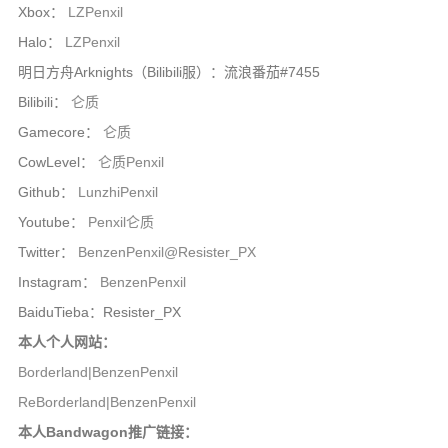
Xbox：
LZPenxil
Halo：
LZPenxil
明日方舟Arknights（Bilibili服）：流浪番茄#7455
Bilibili：
仑质
Gamecore：
仑质
CowLevel：
仑质Penxil
Github：
LunzhiPenxil
Youtube：
Penxil仑质
Twitter：
BenzenPenxil@Resister_PX
Instagram：
BenzenPenxil
BaiduTieba：Resister_PX
本人个人网站：
Borderland|BenzenPenxil
ReBorderland|BenzenPenxil
本人Bandwagon推广链接：