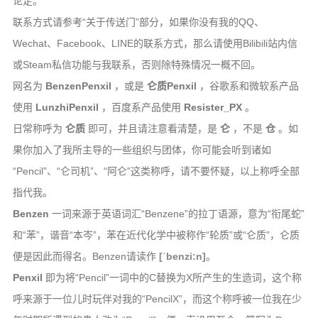
论足。
时间轴
联系方式请参考“关于传送门”部分，如果你没有我的QQ、
Steam
Wechat、Facebook、LINE的联系方式，那么请使用Bilibili站内信
热力图
或Steam私信功能与我联系，否则除特殊情况一概不回。
OlivOS
网名为
BenzenPenxil
，或是
仑质Penxil
，谷歌系和微软系产品
使用
LunzhiPenxil
，百度系产品使用
Resister_PX
。
项目仓库
日常称呼为
仑质
即可，并且请注意看清楚，是
仑
，不是
仓
。如
开发文档
果你加入了我所主导的一些组织与团体，你可能会听到诸如
青果DICE
“Pencil”、“仑司机”、“阿仑”这类称呼，请不要怀疑，以上称呼全部
骰子列表
指代我。
Benzen
一词来源于英语词汇“Benzene”的拉丁语源，意为“衔尾蛇”
心跳系统
和“苯”，谐音“本岑”，苯在近代化学中被称作“轮质”或“仑质”，仑质
核心文档
便是因此而得名。Benzen请读作
[ˈbenzi:n]
。
投喂通道
Penxil
即为将“Pencil”一词中的C替换为X所产生的生造词，这个称
青果云
呼来源于一位儿时玩伴对我的“PencilX”，而这个称呼被一位我在少