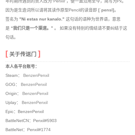
年时期所遇到的贵人改为“Penxil”，便一直沿用至今，简写为Px。
二级域名
因为是生造词所以请将其读作原型Pencil的读音即
[ˈpensl]
。
服务器组
签名为
"Ni estas nur kanalo."
这句话的语种为世界语，意思
关于
是
“我们只是一个渠道。”
。 如果没有特别的情结请不要纠结于这
控制台
句话。
友情链接
关于传送门
罗德岛
本人各平台账号：
Borderland
Steam：
BenzenPenxil
黑魂档案
GOG：
BenzenPenxil
HEX时钟
Origin：
BenzenPenxil
Uplay：
BenzenPenxil
Epic：BenzenPenxil
BattleNetCN：Penxil#5903
BattleNet：Penxil#1774