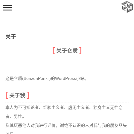
关于
关于仑质
首页
这是仑质(BenzenPenxil)的WordPress小站。
动态
随笔
关于我
标签
本人为不可知论者、经验主义者、虚无主义者、独身主义无性恋
足迹
者、男性。
追番
及其厌恶他人对我进行评价，谢绝不认识的人对我与我的朋友品头