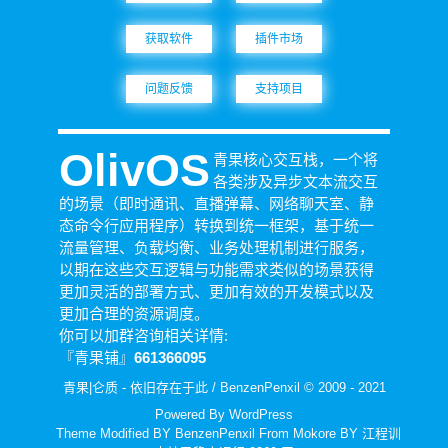
Steam
获取软件
插件市场
热力图
OlivOS
问题反馈
支持项目
项目仓库
开发文档
OlivOS
青果核心交互栈，一个将
各类涉及异步文本流交互
青果DICE
的场景（即时通讯、直播弹幕、网络聊天室、静
态命令行应用程序）转换到统一框架，基于统一
骰子列表
流量管理、负载均衡、业务处理机制进行服务，
心跳系统
以期在这些交互逻辑与功能需求类似的场景获得
更加灵活的部署方式、更加有效的开发模式以及
核心文档
更加合理的资源调度。
投喂通道
你可以加群咨询相关详情:
『青果铺』
661366095
青果云
青果|仑质 - 依旧存在于此 / BenzenPenxil © 2009 - 2021
二级域名
Powered By
WordPress
Theme Modified BY BenzenPenxil From
Mokore
BY
江程训
服务器组