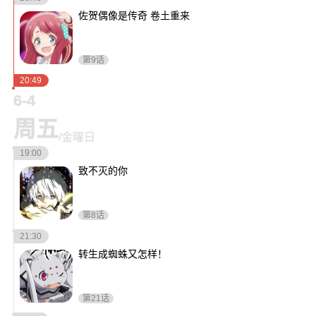
Steam
佐贺偶像是传奇 卷土重来
热力图
第9话
OlivOS
20:49
项目仓库
6-4
开发文档
周五
/金曜日
青果DICE
19:00
骰子列表
致不灭的你
心跳系统
核心文档
第8话
投喂通道
21:30
转生成蜘蛛又怎样！
青果云
二级域名
第21话
服务器组