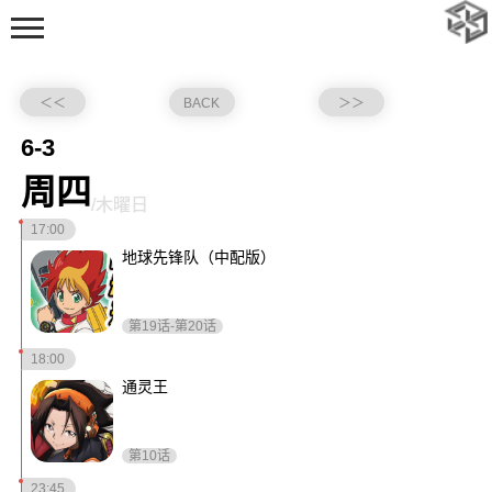
＜＜
BACK
＞＞
6-3
周四
/木曜日
17:00
首页
地球先锋队（中配版）
动态
随笔
第19话-第20话
标签
18:00
足迹
通灵王
追番
第10话
时间轴
23:45