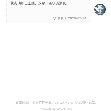
时间轴
状态功能已上线，这是一条状态消息。
Steam
热力图

发表于 2020-02-14
OlivOS
项目仓库
开发文档
青果DICE
骰子列表
心跳系统
核心文档
投喂通道
青果|仑质 - 依旧存在于此 / BenzenPenxil © 2009 - 2021
青果云
Powered By
WordPress