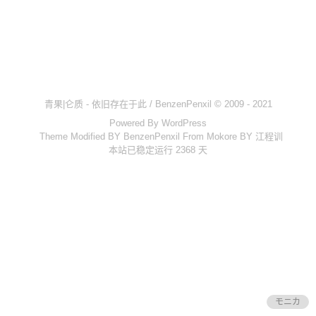
时间轴
Steam
热力图
OlivOS
青果|仑质 - 依旧存在于此 / BenzenPenxil © 2009 - 2021
项目仓库
Powered By
WordPress
开发文档
Theme Modified BY BenzenPenxil From
Mokore
BY
江程训
本站已稳定运行 2368 天
青果DICE
骰子列表
心跳系统
核心文档
投喂通道
青果云
モニカ