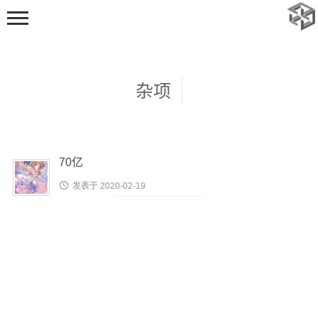
杂项
70亿
首页

发表于 2020-02-19
动态
随笔
标签
足迹
追番