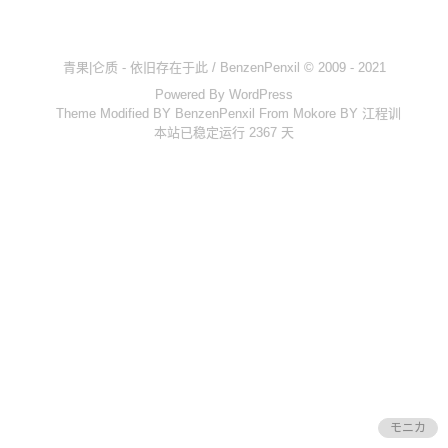
时间轴
Steam
热力图
青果|仑质 - 依旧存在于此 / BenzenPenxil © 2009 - 2021
Powered By
WordPress
Theme Modified BY BenzenPenxil From
Mokore
BY
江程训
OlivOS
本站已稳定运行 2367 天
项目仓库
开发文档
青果DICE
骰子列表
心跳系统
核心文档
投喂通道
青果云
モニカ