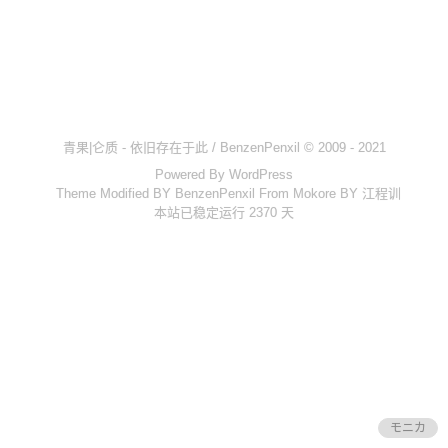
时间轴
Steam
热力图
OlivOS
青果|仑质 - 依旧存在于此 / BenzenPenxil © 2009 - 2021
项目仓库
Powered By
WordPress
开发文档
Theme Modified BY BenzenPenxil From
Mokore
BY
江程训
本站已稳定运行 2370 天
青果DICE
骰子列表
心跳系统
核心文档
投喂通道
青果云
モニカ