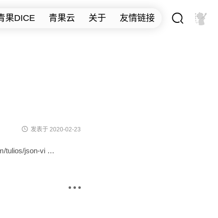

青果DICE
青果云
关于
友情链接

发表于 2020-02-23
ios/json-vi …
