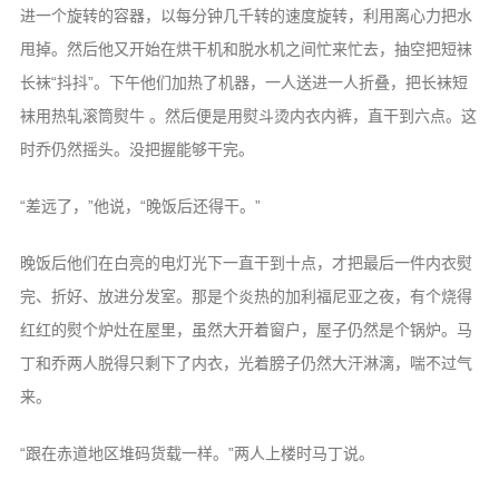
二级域名
进一个旋转的容器，以每分钟几千转的速度旋转，利用离心力把水
服务器组
甩掉。然后他又开始在烘干机和脱水机之间忙来忙去，抽空把短袜
长袜“抖抖”。下午他们加热了机器，一人送进一人折叠，把长袜短
关于
袜用热轧滚筒熨牛 。然后便是用熨斗烫内衣内裤，直干到六点。这
控制台
时乔仍然摇头。没把握能够干完。
友情链接
“差远了，”他说，“晚饭后还得干。”
罗德岛
晚饭后他们在白亮的电灯光下一直干到十点，才把最后一件内衣熨
Borderland
完、折好、放进分发室。那是个炎热的加利福尼亚之夜，有个烧得
黑魂档案
红红的熨个炉灶在屋里，虽然大开着窗户，屋子仍然是个锅炉。马
HEX时钟
丁和乔两人脱得只剩下了内衣，光着膀子仍然大汗淋漓，喘不过气
来。
“跟在赤道地区堆码货载一样。”两人上楼时马丁说。