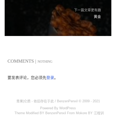
下一篇文章更有趣
黄金
COMMENTS |
NOTHING
要发表评论，您必须先
登录
。
青果|仑质 - 依旧存在于此 / BenzenPenxil © 2009 - 2021
Powered By
WordPress
Theme Modified BY BenzenPenxil From
Mokore
BY
江程训