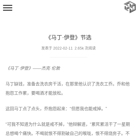
《马丁·伊登》节选
发表于 2022-02-11 2.65k 次阅读
《马丁·伊登》——杰克·伦敦
首页
动态
马丁缺钱，准备去洗衣房干活，在那里他认识了洗衣工乔。乔和他
随笔
抱怨工作累，要喝酒才能放松。
标签
这回马丁点了点头，乔抱怨起来：“但愿我也能戒掉。”
足迹
“可我不知道为什么就是戒不掉，”他辩解道，“累死累活干了一星期
追番
总想喝个痛快。不喝就恨不得割破自己的喉咙，恨不得烧房子。不