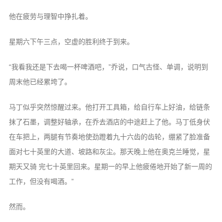
他在疲劳与理智中挣扎着。
星期六下午三点，空虚的胜利终于到来。
“我看我还是下去喝一杯啤酒吧，”乔说，口气古怪、单调，说明到
周末他已经累垮了。
马丁似乎突然惊醒过来。他打开工具箱，给自行车上好油，给链条
抹了石墨，调整好轴承，在乔去酒店的中途赶上了他。马丁低身伏
在车把上，两腿有节奏地使劲蹬着九十六齿的齿轮，绷紧了脸准备
面对七十英里的大道、坡路和灰尘。那天晚上他在奥克兰睡觉，星
期天又骑 完七十英里回来。星期一的早上他疲倦地开始了新一周的
工作，但没有喝酒。”
然而。