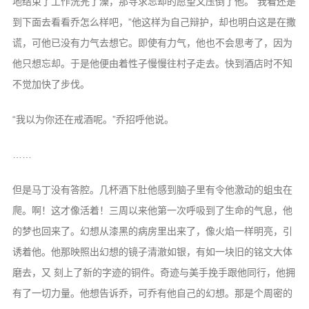
地结束了工作洗完了澡，那寻求忘却的愿望又压倒了他。“我看还是
到下面去看看乔怎么样吧，”他这样为自己辩护，却也明白这是在撒
谎，可他已没有力气去想它。即使有力气，他也不会思考了，因为
他只想忘却。于是他便由着性子慢慢往村子走去。快到酒店时不知
不觉加快了步伐。
“我以为你还在戒酒呢。”乔招呼他说。
……
但是马丁没有答腔。几杯酒下肚他感到脑子里有令他激动的蛆虫在
爬。啊！这才像活着！三周以来他第一次呼吸到了生命的气息，他
的梦也回来了。幻想从漆黑的病房里出来了，像火焰一样明亮，引
诱着他。他那映照出幻想的镜子清澈如银，有如一块旧的铭文大体
磨去，又 刻上了新的字迹的铜件。奇迹与美手挽手跟他同行，他拥
有了一切力量。他想告诉乔，可乔有他自己的幻想。那是个周密的