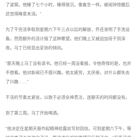
了波窝。他睡了七个小时，睡得很沉，像畜生一样。被闹钟惊醒后
还觉得睡意未消。”
为了干完活争取到星期六下午三点以后的解放，乔还发明了手洗设
备。然而额外的活计毁了这种奢望。他们晚上又被迫加班干到深
夜。马丁已经显出妥协的倾向。
“那天晚上马丁没有读书。他已经一周没看报，令他奇怪的是，也并
不想看。他对新闻已不感兴趣。他太疲劳，太厌倦，对什么都失去
了兴趣……”
干活的节奏太紧张，以致于必须全神贯注，连聊天的时间都没有。
到了第三周。马丁开始喝酒。
“他决定在星期天振作起精神给露丝写封回信。可到星期六下午，等