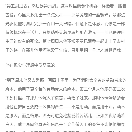
“第五周过去，然后是第六周。这两周里他像个机器一样活着，服着
苦役，心里只多余出一点点火星——那是灵魂的一丝微光，是那点
光驱使他每周赶完那一百四十英里路。但这不是休息，而像是一部
超级机器在干活儿，只帮助扑灭着灵魂的那点激光——那已是往日
生活的仅有的残余。第七周周末他不知不觉已跟乔一起走上了去村
子的路。在那儿他用酒淹没了生命，直到星期一早上才转世还魂。”
他在现实与理想中反复沉沦。
“到了周末他又去蹬那一百四十英里。为了消除太辛苦的劳动带来的
麻木，他用了更辛苦的劳动带来的麻木。第三个月末他跟乔第三次
下到村里，在那儿他沉入了遗忘，再活了过来。那时他清清楚楚看
见他在把自己变成什么样的畜生——不是用酒，而是用干活。酒不
是原因，而是结果。酒无可避免地紧随着苦活儿，正如黑夜紧随着
白天。威士忌向他耳语的信息是：变作做苦工的畜生不能使他攀登