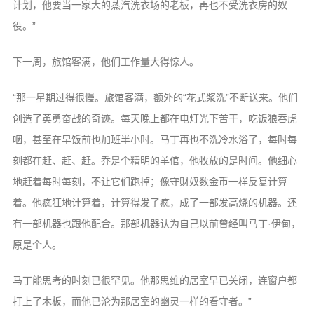
计划，他要当一家大的蒸汽洗衣场的老板，再也不受洗衣房的奴
役。”
下一周，旅馆客满，他们工作量大得惊人。
“那一星期过得很慢。旅馆客满，额外的“花式浆洗”不断送来。他们
创造了英勇奋战的奇迹。每天晚上都在电灯光下苦干，吃饭狼吞虎
咽，甚至在早饭前也加班半小时。马丁再也不洗冷水浴了，每时每
刻都在赶、赶、赶。乔是个精明的羊倌，他牧放的是时间。他细心
地赶着每时每刻，不让它们跑掉；像守财奴数金币一样反复计算
着。他疯狂地计算着，计算得发了疯，成了一部发高烧的机器。还
有一部机器也跟他配合。那部机器认为自己以前曾经叫马丁·伊甸，
原是个人。
马丁能思考的时刻已很罕见。他那思维的居室早已关闭，连窗户都
打上了木板，而他已沦为那居室的幽灵一样的看守者。”