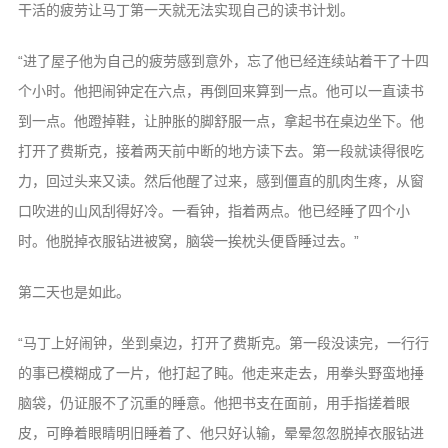
干活的疲劳让马丁第一天就无法实现自己的读书计划。
“进了屋子他为自己的疲劳感到意外，忘了他已经连续站着干了十四
个小时。他把闹钟定在六点，再倒回来算到一点。他可以一直读书
到一点。他蹬掉鞋，让肿胀的脚舒服一点，拿起书在桌边坐下。他
打开了费斯克，接着两天前中断的地方读下去。第一段就读得很吃
力，回过头来又读。然后他醒了过来，感到僵直的肌肉生疼，从窗
口吹进的山风刮得好冷。一看钟，指着两点。他已经睡了四个小
时。他脱掉衣服钻进被窝，脑袋一挨枕头便昏睡过去。”
第二天也是如此。
“马丁上好闹钟，坐到桌边，打开了费斯克。第一段没读完，一行行
的事已模糊成了一片，他打起了盹。他走来走去，用拳头野蛮地捶
脑袋，仍证服不了沉重的睡意。他把书支在面前，用手指搓着眼
皮，可睁着眼睛明旧睡着了、他只好认输，晕晕忽忽脱掉衣服钻进