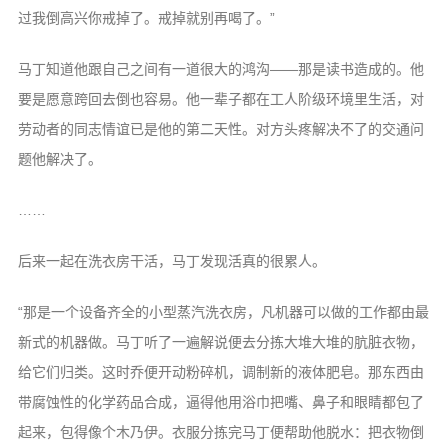
时间轴
过我倒高兴你戒掉了。戒掉就别再喝了。”
Steam
热力图
马丁知道他跟自己之间有一道很大的鸿沟——那是读书造成的。他
要是愿意跨回去倒也容易。他一辈子都在工人阶级环境里生活，对
OlivOS
劳动者的同志情谊已是他的第二天性。对方头疼解决不了的交通问
项目仓库
题他解决了。
开发文档
……
青果DICE
后来一起在洗衣房干活，马丁发现活真的很累人。
骰子列表
心跳系统
“那是一个设备齐全的小型蒸汽洗衣房，凡机器可以做的工作都由最
核心文档
新式的机器做。马丁听了一遍解说便去分拣大堆大堆的肮脏衣物，
投喂通道
给它们归类。这时乔便开动粉碎机，调制新的液体肥皂。那东西由
带腐蚀性的化学药品合成，逼得他用浴巾把嘴、鼻子和眼睛都包了
青果云
起来，包得像个木乃伊。衣服分拣完马丁便帮助他脱水：把衣物倒