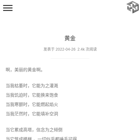
黄金
发表于 2022-04-26 2.4k 次阅读
啊，美丽的黄金啊。
首页
动态
当我枯萎时，它能为之灌溉
随笔
当我饥迫时，它能换来饱食
标签
当我寒颤时，它能燃起焰火
当我茫然时，它能填补空洞
足迹
追番
当它累成高塔，信念为之倾倒
当它筑成楼梯 ，一切似乎都唾手可得