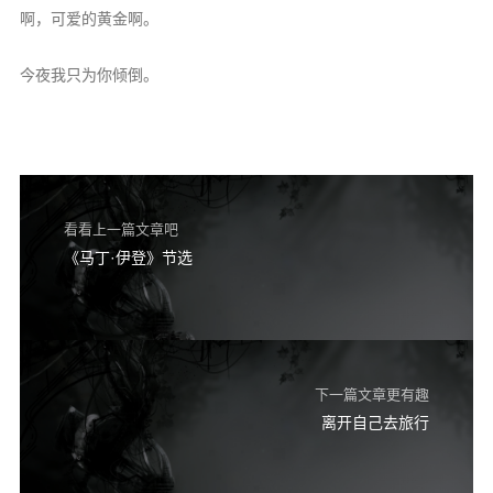
二级域名
啊，可爱的黄金啊。
服务器组
今夜我只为你倾倒。
关于
控制台
友情链接
罗德岛
看看上一篇文章吧
《马丁·伊登》节选
Borderland
黑魂档案
HEX时钟
下一篇文章更有趣
离开自己去旅行