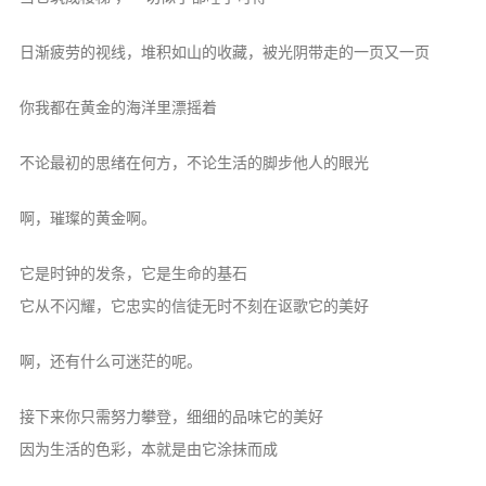
时间轴
Steam
日渐疲劳的视线，堆积如山的收藏，被光阴带走的一页又一页
热力图
你我都在黄金的海洋里漂摇着
OlivOS
不论最初的思绪在何方，不论生活的脚步他人的眼光
项目仓库
开发文档
啊，璀璨的黄金啊。
青果DICE
它是时钟的发条，它是生命的基石
骰子列表
它从不闪耀，它忠实的信徒无时不刻在讴歌它的美好
心跳系统
啊，还有什么可迷茫的呢。
核心文档
投喂通道
接下来你只需努力攀登，细细的品味它的美好
青果云
因为生活的色彩，本就是由它涂抹而成