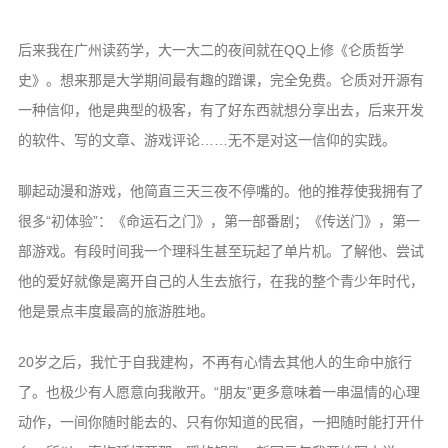
时间轴
Steam
后来我在广州读药学，大一大二的夜间就在QQ上修《仑质哲学
热力图
史》。想来那是大学期间最有趣的蹭课，完全免费。仑质对开源有
一种信仰，他是典型的极客，有了好东西就想分享出去，后来开发
OlivOS
的软件、写的文章、游戏评论……无不是对这一信仰的实践。
项目仓库
开发文档
聊起动漫和游戏，他简直三天三夜不停嘴的。他的推荐使我拥有了
很多“初体验”：《命运石之门》，第一部番剧；《传送门》，第一
青果DICE
部游戏。有段时间我一个理科生甚至玩起了单片机。了解他、尝试
骰子列表
他的爱好就像是离开自己的人生去旅行，在我的整个青少年时代，
心跳系统
他是景点丰度最高的旅游胜地。
核心文档
20岁之后，我忙于自我建构，不再有心情去其他人的生命中旅行
投喂通道
了。也极少有人愿意向我敞开。“朋友”更多意味着一串温情的心理
青果云
动作，一间你随时能去的、只有你知道的民宿，一把随时能打开什