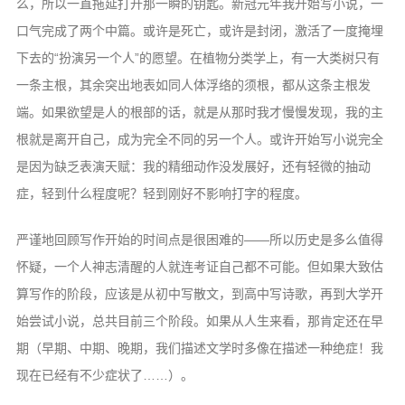
么，所以一直拖延打开那一瞬的钥匙。新冠元年我开始写小说，一
二级域名
口气完成了两个中篇。或许是死亡，或许是封闭，激活了一度掩埋
服务器组
下去的“扮演另一个人”的愿望。在植物分类学上，有一大类树只有
关于
一条主根，其余突出地表如同人体浮络的须根，都从这条主根发
控制台
端。如果欲望是人的根部的话，就是从那时我才慢慢发现，我的主
根就是离开自己，成为完全不同的另一个人。或许开始写小说完全
友情链接
是因为缺乏表演天赋：我的精细动作没发展好，还有轻微的抽动
罗德岛
症，轻到什么程度呢？轻到刚好不影响打字的程度。
Borderland
严谨地回顾写作开始的时间点是很困难的——所以历史是多么值得
黑魂档案
怀疑，一个人神志清醒的人就连考证自己都不可能。但如果大致估
HEX时钟
算写作的阶段，应该是从初中写散文，到高中写诗歌，再到大学开
始尝试小说，总共目前三个阶段。如果从人生来看，那肯定还在早
期（早期、中期、晚期，我们描述文学时多像在描述一种绝症！我
现在已经有不少症状了……）。