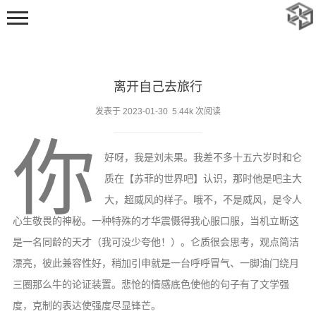
离开自己去旅行
发表于 2023-01-30 5.44k 次阅读
你
好呀，我是刘未果。我差不多十五六岁时和仑
首页
质在【苏菲的世界吧】认识，那时他是吧主大
动态
大，超威风的样子。哦不，不是威风，是令人
随笔
心生敬畏的神秘。一种特殊的才华震慑得我心服口服，当机立断这
标签
是一名同龄的天才（我可没少夸他！）。仑质很会思考，观点简洁
足迹
漂亮，彼此兼容性好，稍加引申就是一台呼呼冒气、一脚油门绕月
三圈那么牛的论证装置。悲怆的情感底色使他的句子有了文学强
追番
度，克制的表达使强度尽显锋芒。