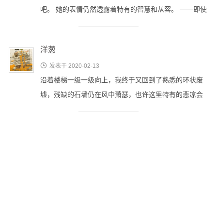
吧。 她的表情仍然透露着特有的智慧和从容。 ——即使
被玩弄到这个地 …
洋葱

发表于 2020-02-13
沿着楼梯一级一级向上，我终于又回到了熟悉的环状废
墟，残缺的石墙仍在风中萧瑟，也许这里特有的悲凉会
帮我洗去刚刚在熏烟中的迷惘。 啪嚓 …