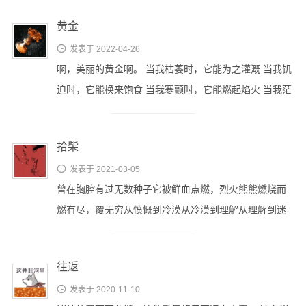
时间轴
Steam
黄金
热力图

发表于 2022-04-26
啊，美丽的黄金啊。 当我枯萎时，它能为之灌溉 当我饥
OlivOS
迫时，它能换来饱食 当我寒颤时，它能燃起焰火 当我茫
项目仓库
然时，它能填补空洞 当它累 …
开发文档
拾柴
青果DICE

发表于 2021-03-05
骰子列表
曾在胸腔有过无数种子它被鲜血点燃，烈火熊熊燃烧而
心跳系统
燃有尽，覆无穷从愤慨到冷漠从冷漠到理解从理解到迷
核心文档
茫 堆积，物质的堆积，理念的堆积， …
投喂通道
往返
青果云

发表于 2020-11-10