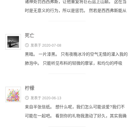
诸神处罚西西弗斯，让他重复将巨石运上山巅。 这在当
二级域名
时是无意义的行为，所以是惩罚。 然若是西西弗斯能从
服务器组
中获取乐趣，这便不是惩罚。 但 …
关于
死亡
控制台

发表于 2020-07-08
友情链接
黑暗。 一片漆黑。 只有夜晚冰冷的空气无情的灌入我的
罗德岛
肺泡中。 只能听见布料的轻微的摩挲，和均匀的呼吸
声。 黑暗并不恐怖，因为我知道 …
Borderland
黑魂档案
柠檬
HEX时钟

发表于 2020-06-13
来自半张信纸。 想什么呢，我们怎么可能谈爱?我们不
可能在一起吧。 看到你的礼物我激动了好久，其实我确
实幻想过这样的场景，如果，我是 …