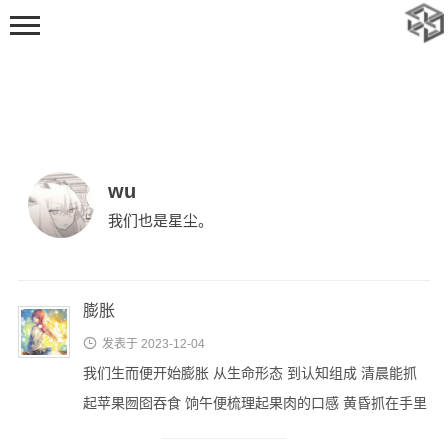
wu
我们也是星尘。
首页
动态
随笔
膨胀
标签

发表于 2023-12-04
足迹
我们生而便开始膨胀 从生命形态 到认知组成 清晨能抓
起苹果囫囵吞食 饷午便梳理起果肉的口感 黄昏抓在手里
追番
无力的把玩 视野在膨胀，从 …