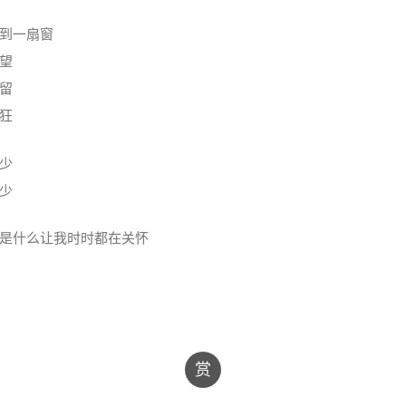
到一扇窗
望
留
狂
少
少
是什么让我时时都在关怀
赏