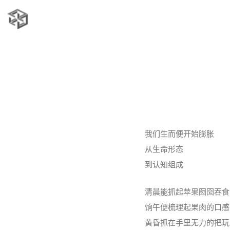
我们生而便开始膨胀
从生命形态
到认知组成
清晨能抓起苹果囫囵吞食
饷午便梳理起果肉的口感
黄昏抓在手里无力的把玩